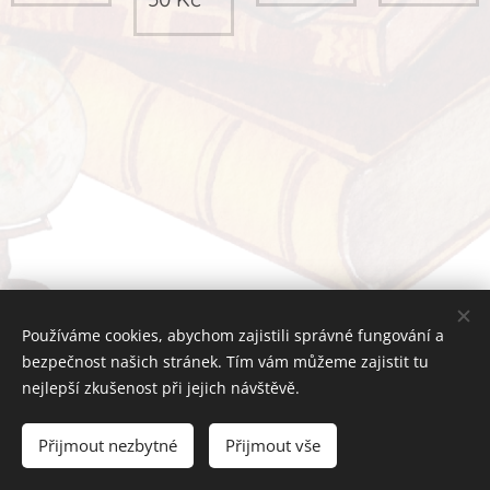
Používáme cookies, abychom zajistili správné fungování a
bezpečnost našich stránek. Tím vám můžeme zajistit tu
Zápisky CZ 2026
Obrázky: Canva
nejlepší zkušenost při jejich návštěvě.
Všechna práva vyhrazena. Zákaz libovolného šíření obsahu.
Přijmout nezbytné
Přijmout vše
Cookies