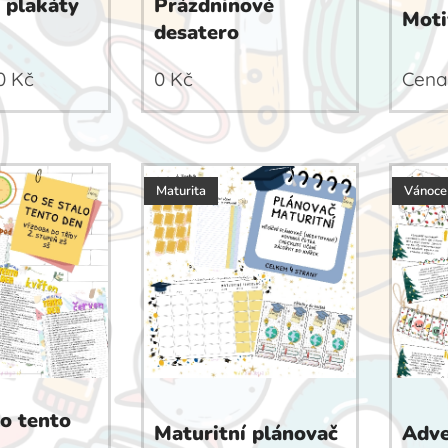
 plakáty
Prázdninové
Moti
desatero
0
Kč
0
Kč
Cena
Maturita
Vánoce
lo tento
Maturitní plánovač
Adve