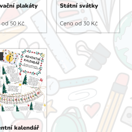
vační plakáty
Státní svátky
 od
50
Kč
Cena od
30
Kč
ntní kalendář