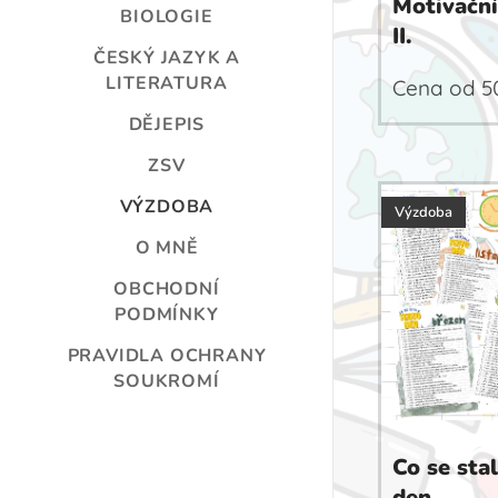
Motivační
BIOLOGIE
II.
ČESKÝ JAZYK A
LITERATURA
Cena od
5
DĚJEPIS
ZSV
VÝZDOBA
Výzdoba
O MNĚ
OBCHODNÍ
PODMÍNKY
PRAVIDLA OCHRANY
SOUKROMÍ
Co se sta
den