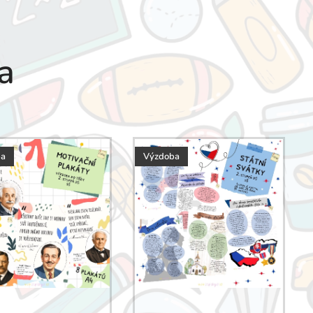
a
ba
Výzdoba