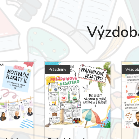
Výzdob
Prázdniny
Výzdo