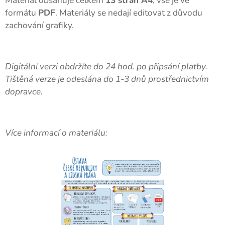
Materiál obsahuje celkem
13 stran A4
, vše je ve
formátu
PDF
. Materiály se nedají editovat z důvodu
zachování grafiky.
Digitální verzi obdržíte do 24 hod. po připsání platby.
Tištěná verze je odeslána do 1-3 dnů prostřednictvím
dopravce.
Více informací o materiálu: