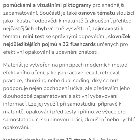
pomůckami a vizuálními piktogramy
pro snadnější
zapamatování. Součástí je také
osnova tématu
sloužící
jako "kostra" odpovědi k maturitě či zkoušení, přehled
nejčastějších chyb
včetně vysvětlení,
zajímavosti
k
tématu,
mini test
se správnými odpověďmi,
slovníček
nejdůležitějších pojmů
a
32 flashcards
určených pro
efektivní opakování a upevnění znalostí.
Materiál je vytvořen na principech moderních metod
efektivního učení, jako jsou active recall, retrieval
practice, chunking nebo dual coding, díky čemuž
podporuje nejen pochopení učiva, ale především jeho
dlouhodobé zapamatování a aktivní vybavování
informací. Lze jej využít při samostudiu, přípravě k
maturitě, opakování před testy i přímo ve výuce pro
samostatnou či skupinovou práci, zkoušení nebo rychlé
opakování.